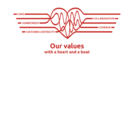
Gebruiksvoorwaarden
Privacy
Cookiebeleid
Cookie-instellingen
©
Brussels Airport Company
Maatschappelijke zetel: Brussels Airport Company NV, Priester Cuypersstraat 3,