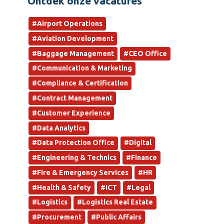
Ontdek onze vacatures
#Airport Operations
#Aviation Development
#Baggage Management
#CEO Office
#Communication & Marketing
#Compliance & Certification
#Contract Management
#Customer Experience
#Data Analytics
#Data Protection Office
#Digital
#Engineering & Technics
#Finance
#Fire & Emergency Services
#HR
#Health & Safety
#ICT
#Legal
#Logistics
#Logistics Real Estate
#Procurement
#Public Affairs