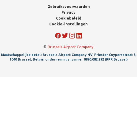
Gebruiksvoorwaarden
Privacy
Cookiebeleid
Cookie-instellingen
©
Brussels Airport Company
Maatschappelijke zetel: Brussels Airport Company NV, Priester Cuypersstraat 3,
1040 Brussel, België, ondernemingsnummer 0890.082.292 (RPR Brussel)