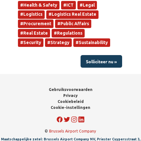
#Health & Safety
#ICT
#Legal
#Logistics
#Logistics Real Estate
#Procurement
#Public Affairs
#Real Estate
#Regulations
#Security
#Strategy
#Sustainability
Solliciteer nu »
Gebruiksvoorwaarden
Privacy
Cookiebeleid
Cookie-instellingen
©
Brussels Airport Company
Maatschappelijke zetel: Brussels Airport Company NV, Priester Cuypersstraat 3,